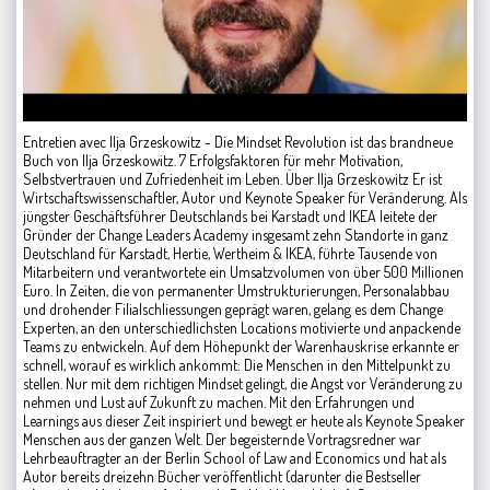
Entretien avec Ilja Grzeskowitz - Die Mindset Revolution ist das brandneue
Buch von Ilja Grzeskowitz. 7 Erfolgsfaktoren für mehr Motivation,
Selbstvertrauen und Zufriedenheit im Leben. Über Ilja Grzeskowitz Er ist
Wirtschaftswissenschaftler, Autor und Keynote Speaker für Veränderung. Als
jüngster Geschäftsführer Deutschlands bei Karstadt und IKEA leitete der
Gründer der Change Leaders Academy insgesamt zehn Standorte in ganz
Deutschland für Karstadt, Hertie, Wertheim & IKEA, führte Tausende von
Mitarbeitern und verantwortete ein Umsatzvolumen von über 500 Millionen
Euro. In Zeiten, die von permanenter Umstrukturierungen, Personalabbau
und drohender Filialschliessungen geprägt waren, gelang es dem Change
Experten, an den unterschiedlichsten Locations motivierte und anpackende
Teams zu entwickeln. Auf dem Höhepunkt der Warenhauskrise erkannte er
schnell, worauf es wirklich ankommt: Die Menschen in den Mittelpunkt zu
stellen. Nur mit dem richtigen Mindset gelingt, die Angst vor Veränderung zu
nehmen und Lust auf Zukunft zu machen. Mit den Erfahrungen und
Learnings aus dieser Zeit inspiriert und bewegt er heute als Keynote Speaker
Menschen aus der ganzen Welt. Der begeisternde Vortragsredner war
Lehrbeauftragter an der Berlin School of Law and Economics und hat als
Autor bereits dreizehn Bücher veröffentlicht (darunter die Bestseller