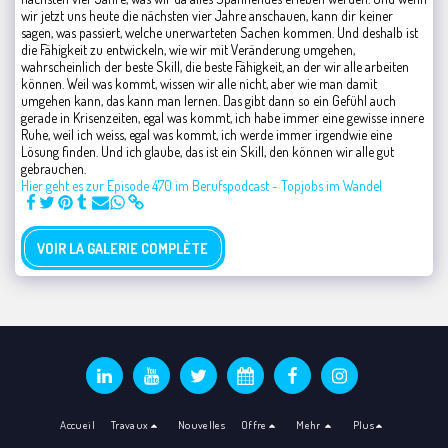
wir jetzt uns heute die nächsten vier Jahre anschauen, kann dir keiner
sagen, was passiert, welche unerwarteten Sachen kommen. Und deshalb ist
die Fähigkeit zu entwickeln, wie wir mit Veränderung umgehen,
wahrscheinlich der beste Skill, die beste Fähigkeit, an der wir alle arbeiten
können. Weil was kommt, wissen wir alle nicht, aber wie man damit
umgehen kann, das kann man lernen. Das gibt dann so ein Gefühl auch
gerade in Krisenzeiten, egal was kommt, ich habe immer eine gewisse innere
Ruhe, weil ich weiss, egal was kommt, ich werde immer irgendwie eine
Lösung finden. Und ich glaube, das ist ein Skill, den können wir alle gut
gebrauchen.
Hier geht es zur Episode 470 im Berufspodcast - Topjobs im Wandel
VOIR LA GALERIE COMPLÈTE
Accueil
Travaux
Nouvelles
Offre
Mehr
Plus