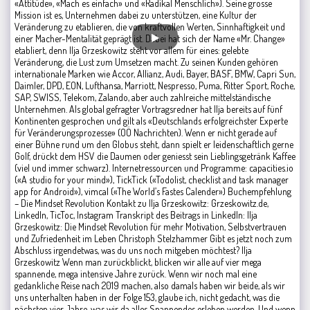
«Attitüde», «Mach es einfach» und «Radikal Menschlich»). Seine grosse
Mission ist es, Unternehmen dabei zu unterstützen, eine Kultur der
Veränderung zu etablieren, die von kraftvollen Werten, Sinnhaftigkeit und
einer Macher-Mentalität geprägt ist. Dabei hat sich der Name «Mr. Change»
etabliert, denn Ilja Grzeskowitz steht vor allem für eines: gelebte
Veränderung, die Lust zum Umsetzen macht. Zu seinen Kunden gehören
internationale Marken wie Accor, Allianz, Audi, Bayer, BASF, BMW, Capri Sun,
Daimler, DPD, EON, Lufthansa, Marriott, Nespresso, Puma, Ritter Sport, Roche,
SAP, SWISS, Telekom, Zalando, aber auch zahlreiche mittelständische
Unternehmen. Als global gefragter Vortragsredner hat Ilja bereits auf fünf
Kontinenten gesprochen und gilt als «Deutschlands erfolgreichster Experte
für Veränderungsprozesse» (OÖ Nachrichten). Wenn er nicht gerade auf
einer Bühne rund um den Globus steht, dann spielt er leidenschaftlich gerne
Golf, drückt dem HSV die Daumen oder geniesst sein Lieblingsgetränk Kaffee
(viel und immer schwarz). Internetressourcen und Programme: capacities.io
(«A studio for your mind»), TickTick («Todolist, checklist and task manager
app for Android»), vimcal («The World’s Fastes Calender») Buchempfehlung
– Die Mindset Revolution Kontakt zu Ilja Grzeskowitz: Grzeskowitz.de,
LinkedIn, TicToc, Instagram Transkript des Beitrags in LinkedIn: Ilja
Grzeskowitz: Die Mindset Revolution für mehr Motivation, Selbstvertrauen
und Zufriedenheit im Leben Christoph Stelzhammer Gibt es jetzt noch zum
Abschluss irgendetwas, was du uns noch mitgeben möchtest? Ilja
Grzeskowitz Wenn man zurückblickt, blicken wir alle auf vier mega
spannende, mega intensive Jahre zurück. Wenn wir noch mal eine
gedankliche Reise nach 2019 machen, also damals haben wir beide, als wir
uns unterhalten haben in der Folge 153, glaube ich, nicht gedacht, was die
nächsten vier Jahre, was wir da alles Spannendes erleben werden. Und wenn