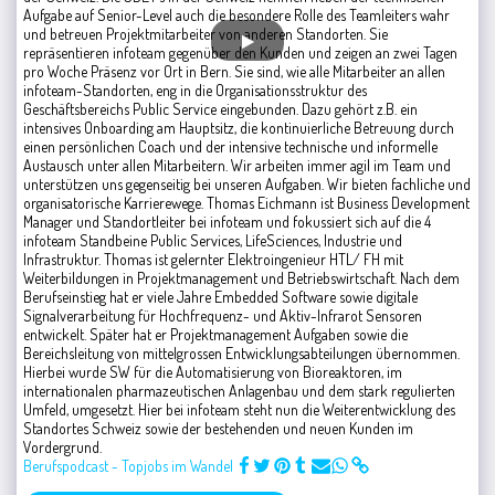
Aufgabe auf Senior-Level auch die besondere Rolle des Teamleiters wahr
und betreuen Projektmitarbeiter von anderen Standorten. Sie
repräsentieren infoteam gegenüber den Kunden und zeigen an zwei Tagen
pro Woche Präsenz vor Ort in Bern. Sie sind, wie alle Mitarbeiter an allen
infoteam-Standorten, eng in die Organisationsstruktur des
Geschäftsbereichs Public Service eingebunden. Dazu gehört z.B. ein
intensives Onboarding am Hauptsitz, die kontinuierliche Betreuung durch
einen persönlichen Coach und der intensive technische und informelle
Austausch unter allen Mitarbeitern. Wir arbeiten immer agil im Team und
unterstützen uns gegenseitig bei unseren Aufgaben. Wir bieten fachliche und
organisatorische Karrierewege. Thomas Eichmann ist Business Development
Manager und Standortleiter bei infoteam und fokussiert sich auf die 4
infoteam Standbeine Public Services, LifeSciences, Industrie und
Infrastruktur. Thomas ist gelernter Elektroingenieur HTL/ FH mit
Weiterbildungen in Projektmanagement und Betriebswirtschaft. Nach dem
Berufseinstieg hat er viele Jahre Embedded Software sowie digitale
Signalverarbeitung für Hochfrequenz- und Aktiv-Infrarot Sensoren
entwickelt. Später hat er Projektmanagement Aufgaben sowie die
Bereichsleitung von mittelgrossen Entwicklungsabteilungen übernommen.
Hierbei wurde SW für die Automatisierung von Bioreaktoren, im
internationalen pharmazeutischen Anlagenbau und dem stark regulierten
Umfeld, umgesetzt. Hier bei infoteam steht nun die Weiterentwicklung des
Standortes Schweiz sowie der bestehenden und neuen Kunden im
Vordergrund.
Berufspodcast - Topjobs im Wandel