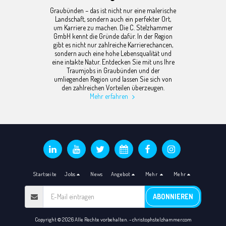
Graubünden – das ist nicht nur eine malerische
Landschaft, sondern auch ein perfekter Ort,
um Karriere zu machen. Die C. Stelzhammer
GmbH kennt die Gründe dafür. In der Region
gibt es nicht nur zahlreiche Karrierechancen,
sondern auch eine hohe Lebensqualität und
eine intakte Natur. Entdecken Sie mit uns Ihre
Traumjobs in Graubünden und der
umliegenden Region und lassen Sie sich von
den zahlreichen Vorteilen überzeugen.
Mehr erfahren
Startseite
Jobs
News
Angebot
Mehr
Mehr
ABONNIEREN
Copyright © 2026 Alle Rechte vorbehalten. -
christophstelzhammer.com