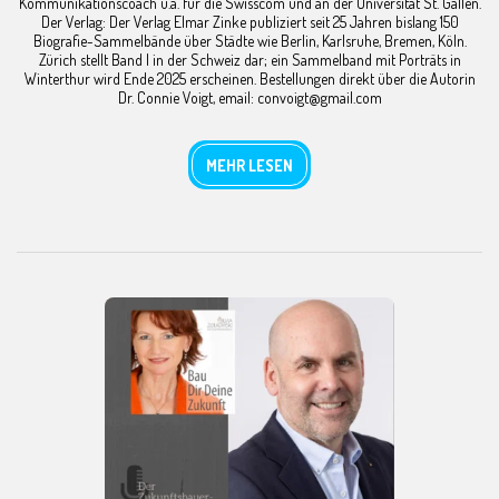
Kommunikationscoach u.a. für die Swisscom und an der Universität St. Gallen.
Der Verlag: Der Verlag Elmar Zinke publiziert seit 25 Jahren bislang 150
Biografie-Sammelbände über Städte wie Berlin, Karlsruhe, Bremen, Köln.
Zürich stellt Band I in der Schweiz dar; ein Sammelband mit Porträts in
Winterthur wird Ende 2025 erscheinen. Bestellungen direkt über die Autorin
Dr. Connie Voigt, email: convoigt@gmail.com
MEHR LESEN