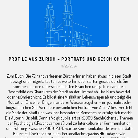
PROFILE AUS ZÜRICH – PORTRÄTS UND GESCHICHTEN
11/22/2024
Zum Buch: Die 72 handverlesenen ZürcherInnen haben etwas in dieser Stadt
bewegt und mitgestaltet, tun es weiterhin oder starten gerade durch. Sie
kommen aus den unterschiedlichsten Branchen und geben damit ein
Gesamtbild des Charakters der Stadt an der Limmat ab. Das Buch bewertet
oder resümiert nicht. Es bildet eine Vielfalt an Lebenswegen ab und zeigt die
Motivation Einzelner, Dinge in anderer Weise anzugehen - im journalistisch-
biographischen Stil. Wer diese persönlichen Porträts von A bis Z liest, versteht
die Seele der Stadt und was ihre besonderen Menschen so erfolgreich macht.
Die Autorin: Dr. phil. Connie Voigt publiziert seit 2009 Sachbücher zu Themen
der Psychologie („Psychovampire“) und zu Interkultureller Kommunikation
und Führung. Zwischen 2000-2020 war sie Kommunikationsleiterin der Gate
Gourmet, Chefredaktorin des Personalfachmagazins HR Today sowie