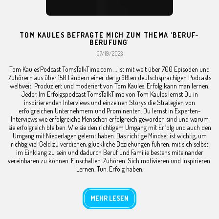
TOM KAULES BEFRAGTE MICH ZUM THEMA 'BERUF-
BERUFUNG'
07/19/2023
Tom Kaules´Podcast TomsTalkTime.com … ist mit weit über 700 Episoden und
Zuhörern aus über 150 Ländern einer der größten deutschsprachigen Podcasts
weltweit! Produziert und moderiert von Tom Kaules. Erfolg kann man lernen.
Jeder. Im Erfolgspodcast TomsTalkTime von Tom Kaules lernst Du in
inspirierenden Interviews und einzelnen Storys die Strategien von
erfolgreichen Unternehmern und Prominenten. Du lernst in Experten-
Interviews wie erfolgreiche Menschen erfolgreich geworden sind und warum
sie erfolgreich bleiben. Wie sie den richtigem Umgang mit Erfolg und auch den
Umgang mit Niederlagen gelernt haben. Das richtige Mindset ist wichtig, um
richtig viel Geld zu verdienen, glückliche Beziehungen führen, mit sich selbst
im Einklang zu sein und dadurch Beruf und Familie bestens miteinander
vereinbaren zu können. Einschalten. Zuhören. Sich motivieren und Inspirieren.
Lernen. Tun. Erfolg haben.
MEHR LESEN