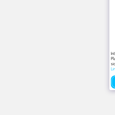
In
Pl
si
Li