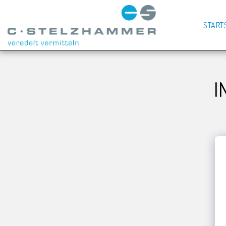
START
I