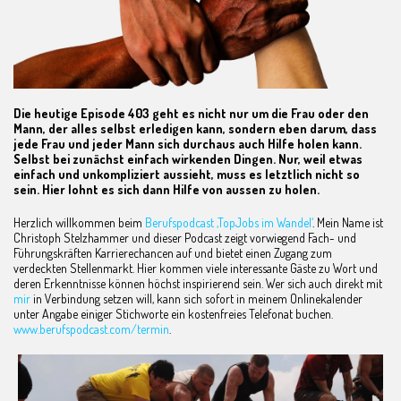
Die heutige Episode 403 geht es nicht nur um die Frau oder den
Mann, der alles selbst erledigen kann, sondern eben darum, dass
jede Frau und jeder Mann sich durchaus auch Hilfe holen kann.
Selbst bei zunächst einfach wirkenden Dingen. Nur, weil etwas
einfach und unkompliziert aussieht, muss es letztlich nicht so
sein. Hier lohnt es sich dann Hilfe von aussen zu holen.
Herzlich willkommen beim
Berufspodcast ‚TopJobs im Wandel‘
. Mein Name ist
Christoph Stelzhammer und dieser Podcast zeigt vorwiegend Fach- und
Führungskräften Karrierechancen auf und bietet einen Zugang zum
verdeckten Stellenmarkt. Hier kommen viele interessante Gäste zu Wort und
deren Erkenntnisse können höchst inspirierend sein. Wer sich auch direkt mit
mir
in Verbindung setzen will, kann sich sofort in meinem Onlinekalender
unter Angabe einiger Stichworte ein kostenfreies Telefonat buchen.
www.berufspodcast.com/termin
.