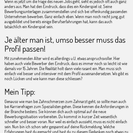
Wenn es jetzt um die Frage des neuen Jobs geht, sieht es jedoch oft auch ganz
anders aus. Man hat den Eindruck, dass dies ein Kinderspiel ist. Seine
Bewerbungsunterlagen zusammenstellen und sich bei offenkundig passenden
Unternehmen bewerben. Ganz einfach eben. Wenn man noch recht jung, gut
ausgebildet und bereits einige Berufserfahrungen hat, kann das auch
tatsächlich ein Kinderspiel sein.
Je älter man ist, umso besser muss das
Profil passen!
Mit zunehmenden Alter wird es allerdings u.U. etwas anspruchsvoller. Hier
haben auch viele Bewerber den Eindruck, dass es immer noch so leicht ist wie
damals vor 15 Jahren. Die Realität holt dann viele rasant ein. Man muss sich
einfach viel besser und intensiver mit dem Profil auseinandersetzen. Wo gibt es
noch Lücken und wie kann man diese schliessen?
Mein Tipp:
Genauso wie man bei Zahnschmerzen zum Zahnarzt geht, so sollte man auch
bei Karrierefragen zum Spezialisten gehen. Diese kennen die Anforderungen in
der Branche bestens. Sie können dich auch optimal auf die neue
Bewerbungssituation vorbereiten. Du kommst in kurzer Zeit wesentlich
schneller und besser voran. Nur weil es einfach aussieht, muss es nicht einfach
sein. Nun bin ich schon sehr gespannt auf deine Rückmeldung. Welche
Erfahrungen hast du gemacht und hast du zu diesem Gedanken noch etwas zu